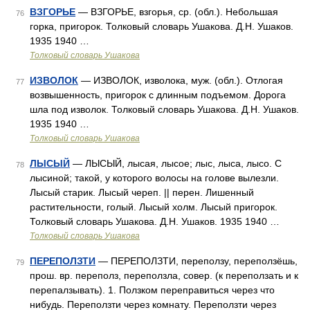
ВЗГОРЬЕ
— ВЗГОРЬЕ, взгорья, ср. (обл.). Небольшая
76
горка, пригорок. Толковый словарь Ушакова. Д.Н. Ушаков.
1935 1940 …
Толковый словарь Ушакова
ИЗВОЛОК
— ИЗВОЛОК, изволока, муж. (обл.). Отлогая
77
возвышенность, пригорок с длинным подъемом. Дорога
шла под изволок. Толковый словарь Ушакова. Д.Н. Ушаков.
1935 1940 …
Толковый словарь Ушакова
ЛЫСЫЙ
— ЛЫСЫЙ, лысая, лысое; лыс, лыса, лысо. С
78
лысиной; такой, у которого волосы на голове вылезли.
Лысый старик. Лысый череп. || перен. Лишенный
растительности, голый. Лысый холм. Лысый пригорок.
Толковый словарь Ушакова. Д.Н. Ушаков. 1935 1940 …
Толковый словарь Ушакова
ПЕРЕПОЛЗТИ
— ПЕРЕПОЛЗТИ, переползу, переползёшь,
79
прош. вр. переполз, переползла, совер. (к переползать и к
перепалзывать). 1. Ползком переправиться через что
нибудь. Переползти через комнату. Переползти через