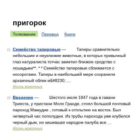
пригорок
Толкование
Перевод
Книги
Семейство тапировые
— Тапиры сравнительно
71
небольшие и неуклюжие животные, в которых привычный
глаз натуралиста тотчас заметил близкое сродство с
лошадьми**. * * Семейство тапировые сближается с
носорогами. Тапиры в наибольшей мере сохранили
архаичный облик и&#8230; …
Жизнь животных
Введение
— Шестого июля 1847 года в гавани
72
Триеста, у пристани Моло Гранде, стоял большой почтовый
пароход Мамудие , готовый к отплытию на восток. Был
четвертый час пополудни. Из трубы парохода уже клубился
черный дым, но кишевшая народом палуба все …
Жизнь животных