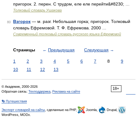
пригорок. 2. перен. С трудом, еле еле перейти&#8230; …
Толковый словарь Ушакова
Взгорок
— м. разг. Небольшая горка; пригорок. Толковый
80
словарь Ефремовой. Т. Ф. Ефремова. 2000 …
Современный толковый словарь русского языка Ефремовой
Страницы
←
Предыдущая
Следующая
→
1
2
3
4
5
6
7
8
9
10
11
12
13
© Академик, 2000-2026
18+
Обратная связь:
Техподдержка
,
Реклама на сайте
👣 Путешествия
Экспорт словарей на сайты
, сделанные на PHP,
Joomla,
Drupal,
WordPress, MODx.