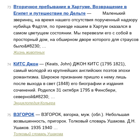
Вторичное пребывание в Хартуме. Возвращение в
73
Египет и путешествие по Дельте
— Маленький
зверинец, на время нашего отсутствия порученный надзору
нубийца Фадтля, по приезде нашем в Хартум оказался в
самом цветущем состоянии. Мы перевезли его с собой в
просторный дом, на обширном дворе которого для страусов
было&#8230; …
Жизнь животных
КИТС Джон
— (Keats, John) ДЖОН КИТС (1795 1821),
74
самый молодой из крупнейших английских поэтов эпохи
романтизма. Широкое признание пришло к нему лишь
после выхода в свет (1848) его биографии и издания
сочинений. Родился 31 октября 1795 в Финсбери,
северной&#8230; …
Энциклопедия Кольера
ВЗГОРОК
— ВЗГОРОК, взгорка, муж. (обл.). Небольшая
75
возвышенность, пригорок. Толковый словарь Ушакова. Д.Н.
Ушаков. 1935 1940 …
Толковый словарь Ушакова